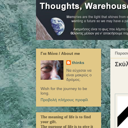
Παρασκ
Για Μένα / About me
thinks
Σκύλ
Να εύχεσαι να
είναι μακρύς ο
δρόμος.
Wish for the journey to be
long.
Προβολή πλήρους προφίλ
The meaning of life is to find
your gift.
The purpose of life is to give it