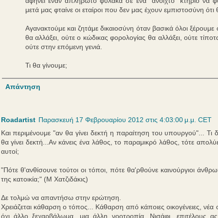
αφήνει έναν απλήρωτο φύλακα σε ένα "ανοιχτό" κτήριο να φ
μετά μας φταίνε οι εταίροι που δεν μας έχουν εμπιστοσύνη ότ
Αγανακτούμε και ζητάμε δικαιοσύνη όταν βασικά όλοι ξέρουμε ό
θα αλλάξει, ούτε ο κώδικας φορολογίας θα αλλάξει, ούτε τίποτ
ούτε στην επόμενη γενιά.
Τι θα γίνουμε;
Απάντηση
Roadartist
Παρασκευή 17 Φεβρουαρίου 2012 στις 4:03:00 μ.μ. CET
Και περιμένουμε "αν θα γίνει δεκτή η παραίτηση του υπουργού"... Τι δ
θα γίνει δεκτή...Αν κάνεις ένα λάθος, το παραμικρό λάθος, τότε απολύ
αυτοί;
"Πότε θ'ανθίσουνε τούτοι οι τόποι, πότε θα'ρθούνε καινούργιοι άνθρ
της κατοικία;" (Μ Χατζιδάκις)
Δε τολμώ να απαντήσω στην ερώτηση.
Χρειάζεται κάθαρση ο τόπος... Κάθαρση από κάποιες οικογένειες, νέ
όχι άλλο ξεχαρβάλωμα, μια άλλη νοοτροπία. Νισάφι, επιτέλους α