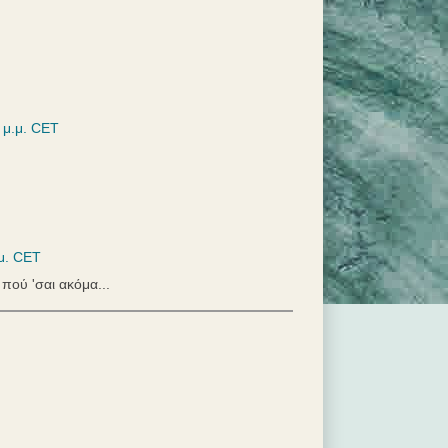
 μ.μ. CET
μ. CET
 πού 'σαι ακόμα...