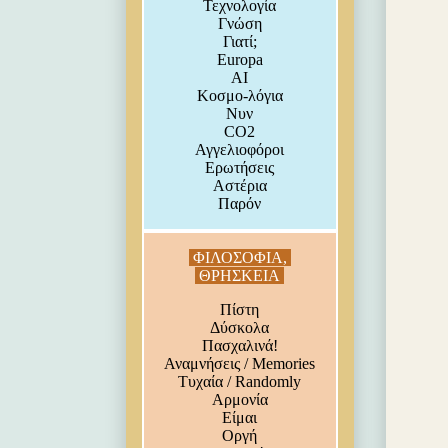
Τεχνολογία
Γνώση
Γιατί;
Europa
AI
Κοσμο-λόγια
Νυν
CO2
Αγγελιοφόροι
Ερωτήσεις
Αστέρια
Παρόν
ΦΙΛΟΣΟΦΙΑ,
ΘΡΗΣΚΕΙΑ
Πίστη
Δύσκολα
Πασχαλινά!
Αναμνήσεις / Memories
Τυχαία / Randomly
Αρμονία
Είμαι
Οργή