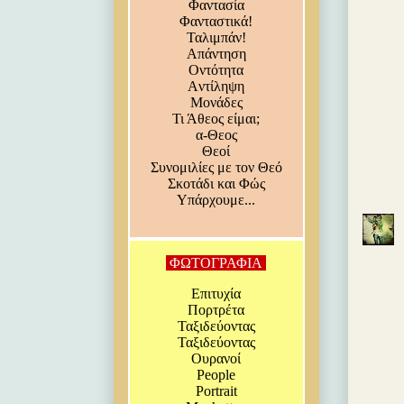
Φαντασία
Φανταστικά!
Ταλιμπάν!
Απάντηση
Οντότητα
Aντίληψη
Μονάδες
Τι Άθεος είμαι;
α-Θεος
Θεοί
Συνομιλίες με τον Θεό
Σκοτάδι και Φώς
Υπάρχουμε...
ΦΩΤΟΓΡΑΦΙΑ
Επιτυχία
Πορτρέτα
Ταξιδεύοντας
Ταξιδεύοντας
Ουρανοί
People
Portrait