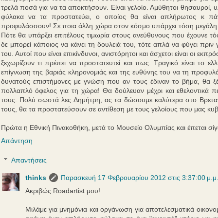
τρελά ποσά για να τα αποκτήσουν. Είναι γελοίο. Αμύθητοι θησαυροί, υλι
φύλακα να τα προστατεύει, ο οποίος θα είναι απλήρωτος κ πά
προφυλάσσουν! Σε ποια άλλη χώρα στον κόσμο υπάρχει τόση μεγάλη αν
Πότε θα υπάρξει επιτέλους τιμωρία στους ανεύθυνους που έχουνε τό
δε μπορεί κάποιος να κάνει τη δουλειά του, τότε απλά να φύγει πριν 
του. Αυτοί που είναι επικίνδυνοι, ανιστόρητοι και άσχετοι είναι οι εκ
ξεχωρίζουν τι πρέπει να προστατευτεί και πως. Τραγικό είναι το ελ
επίγνωση της βαριάς κληρονομιάς και της ευθύνης του να τη προφυλ
δυνατούς επιστήμονες με γνώση που αν τους έδιναν το βήμα, θα ξ
πολλαπλό όφελος για τη χώρα! Θα δούλευαν μέχρι και εθελοντικά π
τους. Πολύ σωστά λες Δημήτρη, ας τα δώσουμε καλύτερα στο Βρετανι
τους, θα τα προστατεύσουν σε αντίθεση με τους γελοίους που μας κυ
Πρώτα η Εθνική Πινακοθήκη, μετά το Μουσείο Ολυμπίας και έπεται σίγ
Απάντηση
Απαντήσεις
thinks
Παρασκευή 17 Φεβρουαρίου 2012 στις 3:37:00 μ.μ
Ακριβώς Roadartist μου!
Μιλάμε για μνημόνια και οργάνωση για αποτελεσματικά οικονο