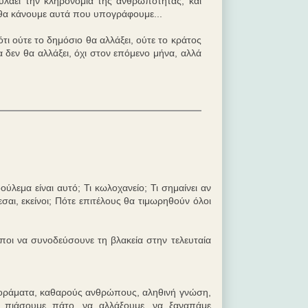
υλάει την κληρονομιά της ανθρωπότητας, και
ι θα κάνουμε αυτά που υπογράφουμε...
τι ούτε το δημόσιο θα αλλάξει, ούτε το κράτος
α δεν θα αλλάξει, όχι στον επόμενο μήνα, αλλά
ούλεμα είναι αυτό; Τι κωλοχανείο; Τι σημαίνει αν
εσαι, εκείνοι; Πότε επιτέλους θα τιμωρηθούν όλοι
ωποι να συνοδεύσουνε τη βλακεία στην τελευταία
α οράματα, καθαρούς ανθρώπους, αληθινή γνώση,
ς πιάσουμε πάτο, να αλλάξουμε, να ξαναπάμε