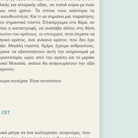
κής και ιστορικής αξίας, σε παλιά κτίρια με έναν
νω από χρόνο. Τα σπίτια τους καλύτερα τα
ευθυνότητα; Και τι να σημαίνει μια παραίτηση;
σο σημαντικά πόστα; Επανέρχομαι στο θέμα, αν
γίνει η καταστροφή, να αναλάβει άλλος στη θέση
πρόσωποι του κράτους, οι υπουργοί, όσοι έπρεπε να
ληνικό κράτος, ένα ανίκανο κράτος που δεν έχει
άξει. Μεγάλη ντροπή. Κρίμα, έχουμε ανθρώπους,
έρανε να αξιοποιήσουν αυτή την κληρονομιά με
ερισσότερες ώρες από την αγάπη και το μεράκι
κό Μουσείο, εκείνοι θα αναγνωρίσουν την αξία
βερνούν.
ουρα συνέχεια. Είναι αυτονόητο.
. CET
μικά μέτρα σε ένα κωλοχανείο, συγγνώμη, που