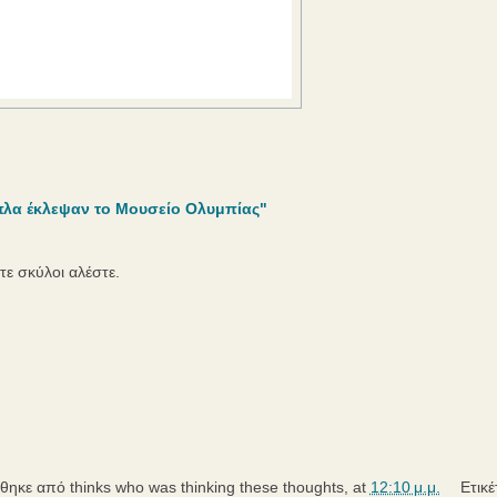
πλα έκλεψαν το Μουσείο Ολυμπίας"
τε σκύλοι αλέστε.
ήθηκε από
thinks
who was thinking these thoughts, at
12:10 μ.μ.
Ετικέ