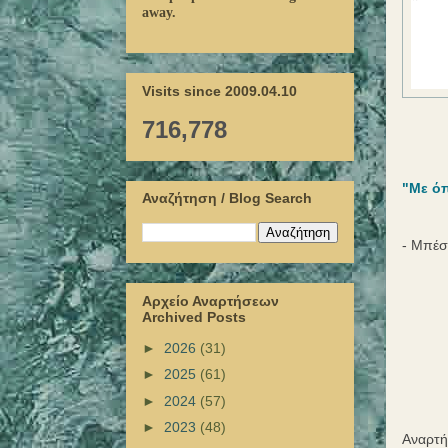
away.
Visits since 2009.04.10
716,778
"Με ό
Αναζήτηση / Blog Search
- Μπέσ
Αρχείο Αναρτήσεων
Archived Posts
►
2026
(31)
►
2025
(61)
►
2024
(57)
►
2023
(48)
Αναρτ