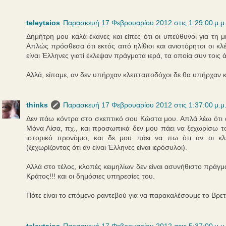
teleytaios
Παρασκευή 17 Φεβρουαρίου 2012 στις 1:29:00 μ.μ
Δημήτρη μου καλά έκανες και είπες ότι οι υπεύθυνοι για τη 
Απλώς πρόσθεσα ότι εκτός από ηλίθιοι και ανιστόρητοι οι κλ
είναι Έλληνες γιατί έκλεψαν πράγματα ιερά, τα οποία συν τοις ά
Αλλά, είπαμε, αν δεν υπήρχαν κλεπταποδόχοι δε θα υπήρχαν κα
thinks
Παρασκευή 17 Φεβρουαρίου 2012 στις 1:37:00 μ.μ
Δεν πάω κόντρα στο σκεπτικό σου Κώστα μου. Απλά λέω ότι 
Μόνα Λίσα, πχ., και προσωπικά δεν μου πάει να ξεχωρίσω το
ιστορικό προνόμιο, και δε μου πάει να πω ότι αν οι κλέ
(ξεχωρίζοντας ότι αν είναι Έλληνες είναι ιερόσυλοι).
Αλλά στο τέλος, κλοπές κειμηλίων δεν είναι ασυνήθιστο πράγμα
Κράτος!!! και οι δημόσιες υπηρεσίες του.
Πότε είναι το επόμενο ραντεβού για να παρακαλέσουμε το Βρετα
teleytaios
Παρασκευή 17 Φεβρουαρίου 2012 στις 5:37:00 μ.μ