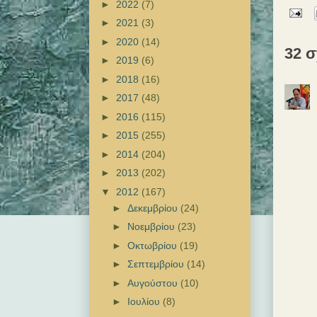
►
2022
(7)
►
2021
(3)
►
2020
(14)
32 σ
►
2019
(6)
►
2018
(16)
►
2017
(48)
►
2016
(115)
►
2015
(255)
►
2014
(204)
►
2013
(202)
▼
2012
(167)
►
Δεκεμβρίου
(24)
►
Νοεμβρίου
(23)
►
Οκτωβρίου
(19)
►
Σεπτεμβρίου
(14)
►
Αυγούστου
(10)
►
Ιουλίου
(8)